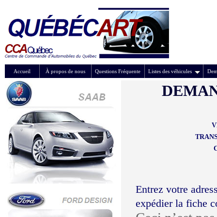
Accueil
À propos de nous
Questions Fréquente
Listes des véhicules
Dem
DEMAN
V
TRANS
Entrez votre adress
expédier la fiche 