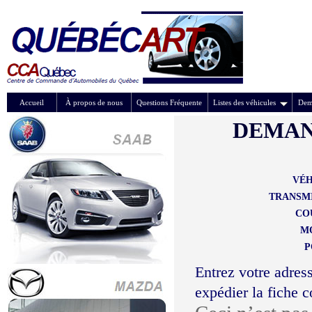
Accueil
À propos de nous
Questions Fréquente
Listes des véhicules
Dem
DEMAN
VÉH
TRANSMI
CO
M
P
Entrez votre adress
expédier la fiche 