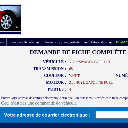
nte
Listes des véhicules
Demande de pré-approbation
Information
DEMAND
DEMANDE DE FICHE COMPLÈTE 
VÉHICULE :
VOLKSWAGEN GOLF GTI
TRANSMISSION :
6S
COULEUR :
NUMÉ
WHITE
MOTEUR :
2.0L 4CYL GASOLINE FUEL
PORTES :
4
Entrez votre adresse de courrier électronique afin que l’on puisse vous expédier la fiche compl
Ceci n’est pas une commande de véhicule.