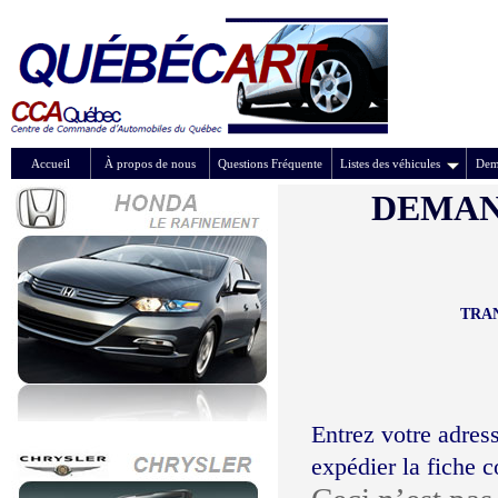
Accueil
À propos de nous
Questions Fréquente
Listes des véhicules
Dem
DEMAN
TRAN
Entrez votre adress
expédier la fiche 