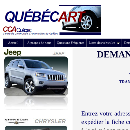
Accueil
À propos de nous
Questions Fréquente
Listes des véhicules
Dem
DEMAN
TRAN
Entrez votre adress
expédier la fiche 