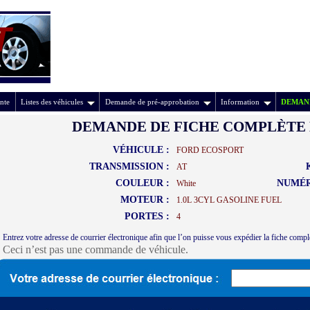
nte
Listes des véhicules
Demande de pré-approbation
Information
DEMAND
DEMANDE DE FICHE COMPLÈTE 
VÉHICULE :
FORD ECOSPORT
TRANSMISSION :
AT
COULEUR :
NUMÉR
White
MOTEUR :
1.0L 3CYL GASOLINE FUEL
PORTES :
4
Entrez votre adresse de courrier électronique afin que l’on puisse vous expédier la fiche compl
Ceci n’est pas une commande de véhicule.