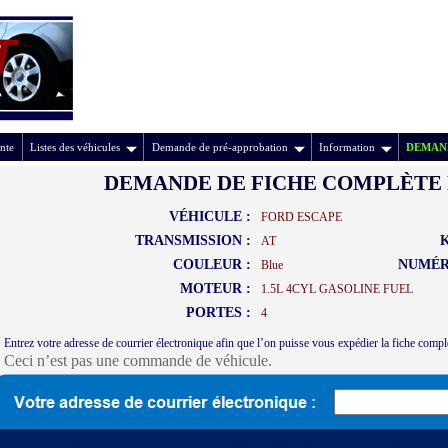
nte
Listes des véhicules
Demande de pré-approbation
Information
DEMAND
DEMANDE DE FICHE COMPLÈTE 
VÉHICULE :
FORD ESCAPE
TRANSMISSION :
AT
COULEUR :
NUMÉR
Blue
MOTEUR :
1.5L 4CYL GASOLINE FUEL
PORTES :
4
Entrez votre adresse de courrier électronique afin que l’on puisse vous expédier la fiche compl
Ceci n’est pas une commande de véhicule.