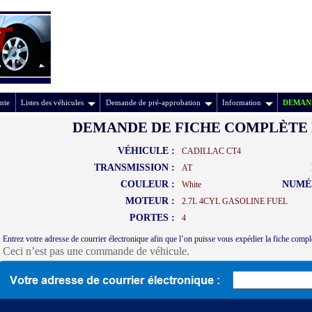
nte
Listes des véhicules
Demande de pré-approbation
Information
DEMAND
DEMANDE DE FICHE COMPLÈTE 
VÉHICULE :
CADILLAC CT4
TRANSMISSION :
AT
COULEUR :
NUMÉ
White
MOTEUR :
2.7L 4CYL GASOLINE FUEL
PORTES :
4
Entrez votre adresse de courrier électronique afin que l’on puisse vous expédier la fiche compl
Ceci n’est pas une commande de véhicule.