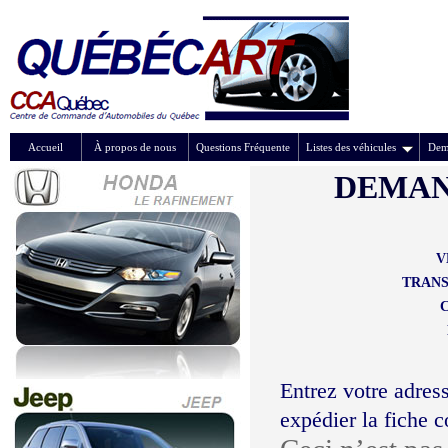
Accueil
À propos de nous
Questions Fréquente
Listes des véhicules
Dem
DEMAN
V
TRANS
Entrez votre adress
expédier la fiche 