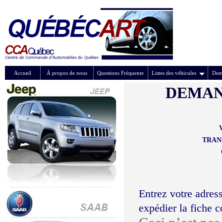
Accueil
À propos de nous
Questions Fréquente
Listes des véhicules
Dem
DEMAN
TRAN
Entrez votre adress
expédier la fiche 