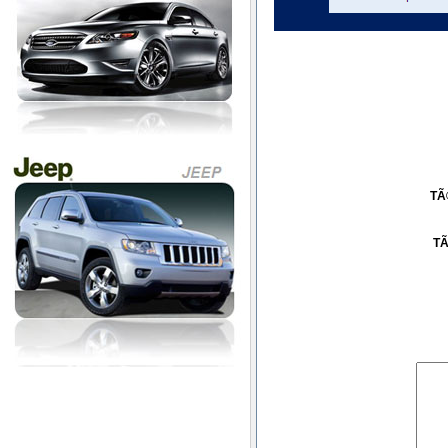
TÃ
TÃ