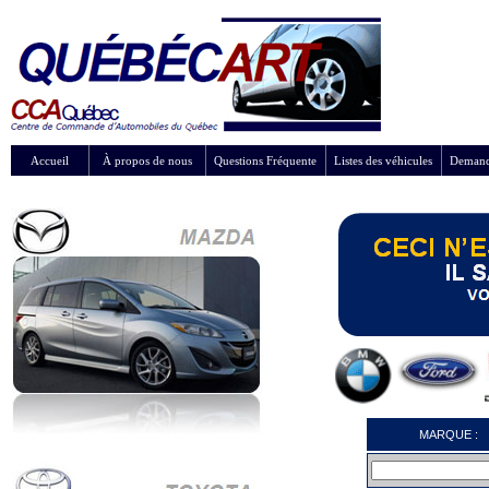
Accueil
À propos de nous
Questions Fréquente
Listes des véhicules
Demand
MARQUE :